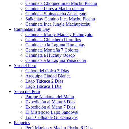
Caminata Choquequirao Machu Picchu
Caminata Lares a Machu picchu
Caminata Sibinacocha Ausangate
Salkantay Camino Inca Machu Picchu
Caminata Inca Jungle Machupicchu
Caminatas Full Day
Caminata Moray Maras y Pichingoto
Caminata Chinchero Urquillos
Caminata a la Laguna Humantay
Caminata Montaña 7 Colores
Caminata a Huchuy Qosqo
Caminata a la Laguna Yanacocha
Sur del Perú
Cañón del Colca 2 Días
Arequipa Ciudad Blanca
Lago Titicaca 2 Días
Lago Titicaca 1 Día
Selva del Perú
Parque Nacional del Manu
Expedición al Manu 6 Días
Expedición al Manu 7 Días
El Misterioso Lago Sandoval
Tour Collpa de Guacamayos
Paquetes
Perú Mágico y Machu Picchu 6 Días