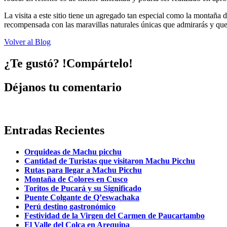
La visita a este sitio tiene un agregado tan especial como la montaña 
recompensada con las maravillas naturales únicas que admirarás y que
Volver al Blog
¿Te gustó? !Compártelo!
Déjanos tu comentario
Entradas Recientes
Orquideas de Machu picchu
Cantidad de Turistas que visitaron Machu Picchu
Rutas para llegar a Machu Picchu
Montaña de Colores en Cusco
Toritos de Pucará y su Significado
Puente Colgante de Q’eswachaka
Perú destino gastronómico
Festividad de la Virgen del Carmen de Paucartambo
El Valle del Colca en Arequipa