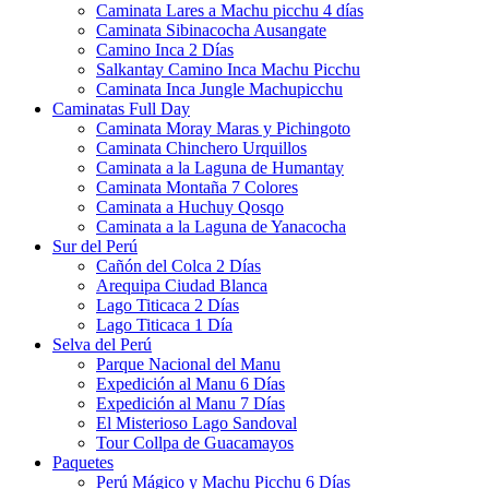
Caminata Lares a Machu picchu 4 días
Caminata Sibinacocha Ausangate
Camino Inca 2 Días
Salkantay Camino Inca Machu Picchu
Caminata Inca Jungle Machupicchu
Caminatas Full Day
Caminata Moray Maras y Pichingoto
Caminata Chinchero Urquillos
Caminata a la Laguna de Humantay
Caminata Montaña 7 Colores
Caminata a Huchuy Qosqo
Caminata a la Laguna de Yanacocha
Sur del Perú
Cañón del Colca 2 Días
Arequipa Ciudad Blanca
Lago Titicaca 2 Días
Lago Titicaca 1 Día
Selva del Perú
Parque Nacional del Manu
Expedición al Manu 6 Días
Expedición al Manu 7 Días
El Misterioso Lago Sandoval
Tour Collpa de Guacamayos
Paquetes
Perú Mágico y Machu Picchu 6 Días