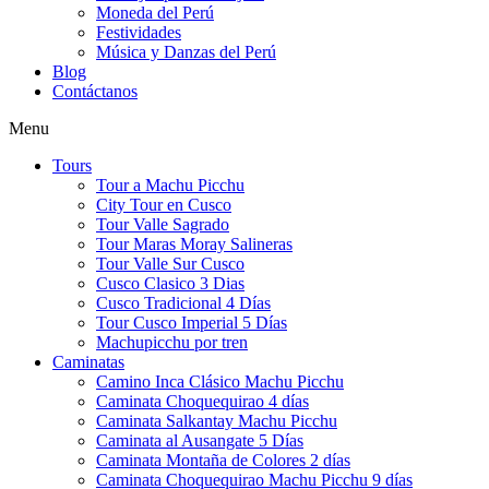
Moneda del Perú
Festividades
Música y Danzas del Perú
Blog
Contáctanos
Menu
Tours
Tour a Machu Picchu
City Tour en Cusco
Tour Valle Sagrado
Tour Maras Moray Salineras
Tour Valle Sur Cusco
Cusco Clasico 3 Dias
Cusco Tradicional 4 Días
Tour Cusco Imperial 5 Días
Machupicchu por tren
Caminatas
Camino Inca Clásico Machu Picchu
Caminata Choquequirao 4 días
Caminata Salkantay Machu Picchu
Caminata al Ausangate 5 Días
Caminata Montaña de Colores 2 días
Caminata Choquequirao Machu Picchu 9 días