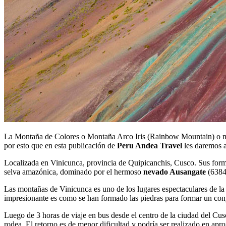
La Montaña de Colores o Montaña Arco Iris (Rainbow Mountain) o mas
por esto que en esta publicación de
Peru Andea Travel
les daremos a
Localizada en Vinicunca, provincia de Quipicanchis, Cusco. Sus formac
selva amazónica, dominado por el hermoso
nevado Ausangate
(6384 
Las montañas de Vinicunca es uno de los lugares espectaculares de la c
impresionante es como se han formado las piedras para formar un con
Luego de 3 horas de viaje en bus desde el centro de la ciudad del Cusc
rodea. El retorno es de menor dificultad y podría ser realizado en ap