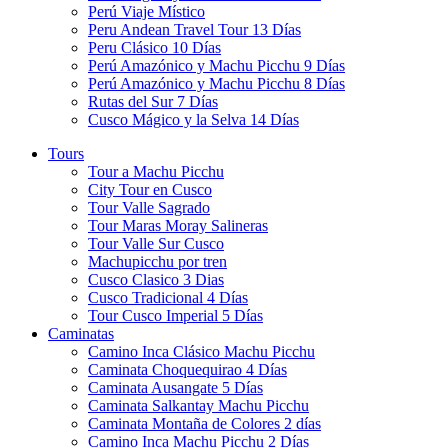
Perú Viaje Místico
Peru Andean Travel Tour 13 Días
Peru Clásico 10 Días
Perú Amazónico y Machu Picchu 9 Días
Perú Amazónico y Machu Picchu 8 Días
Rutas del Sur 7 Días
Cusco Mágico y la Selva 14 Días
Tours
Tour a Machu Picchu
City Tour en Cusco
Tour Valle Sagrado
Tour Maras Moray Salineras
Tour Valle Sur Cusco
Machupicchu por tren
Cusco Clasico 3 Dias
Cusco Tradicional 4 Días
Tour Cusco Imperial 5 Días
Caminatas
Camino Inca Clásico Machu Picchu
Caminata Choquequirao 4 Días
Caminata Ausangate 5 Días
Caminata Salkantay Machu Picchu
Caminata Montaña de Colores 2 días
Camino Inca Machu Picchu 2 Días