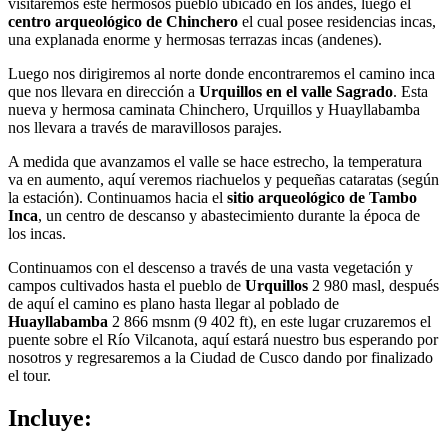
visitaremos este hermosos pueblo ubicado en los andes, luego el
centro arqueológico de Chinchero
el cual posee residencias incas,
una explanada enorme y hermosas terrazas incas (andenes).
Luego nos dirigiremos al norte donde encontraremos el camino inca
que nos llevara en dirección a
Urquillos en el valle Sagrado
. Esta
nueva y hermosa caminata Chinchero, Urquillos y Huayllabamba
nos llevara a través de maravillosos parajes.
A medida que avanzamos el valle se hace estrecho, la temperatura
va en aumento, aquí veremos riachuelos y pequeñas cataratas (según
la estación). Continuamos hacia el
sitio arqueológico de Tambo
Inca
, un centro de descanso y abastecimiento durante la época de
los incas.
Continuamos con el descenso a través de una vasta vegetación y
campos cultivados hasta el pueblo de
Urquillos
2 980 masl, después
de aquí el camino es plano hasta llegar al poblado de
Huayllabamba
2 866 msnm (9 402 ft), en este lugar cruzaremos el
puente sobre el Río Vilcanota, aquí estará nuestro bus esperando por
nosotros y regresaremos a la Ciudad de Cusco dando por finalizado
el tour.
Incluye: