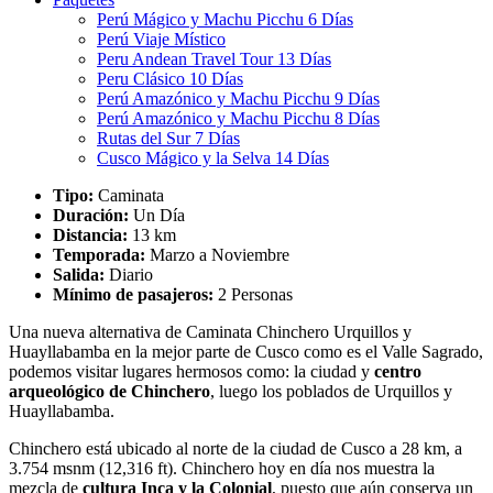
Perú Mágico y Machu Picchu 6 Días
Perú Viaje Místico
Peru Andean Travel Tour 13 Días
Peru Clásico 10 Días
Perú Amazónico y Machu Picchu 9 Días
Perú Amazónico y Machu Picchu 8 Días
Rutas del Sur 7 Días
Cusco Mágico y la Selva 14 Días
Tipo:
Caminata
Duración:
Un Día
Distancia:
13 km
Temporada:
Marzo a Noviembre
Salida:
Diario
Mínimo de pasajeros:
2 Personas
Una nueva alternativa de Caminata Chinchero Urquillos y
Huayllabamba en la mejor parte de Cusco como es el Valle Sagrado,
podemos visitar lugares hermosos como: la ciudad y
centro
arqueológico de Chinchero
, luego los poblados de Urquillos y
Huayllabamba.
Chinchero está ubicado al norte de la ciudad de Cusco a 28 km, a
3.754 msnm (12,316 ft). Chinchero hoy en día nos muestra la
mezcla de
cultura Inca y la Colonial
, puesto que aún conserva un