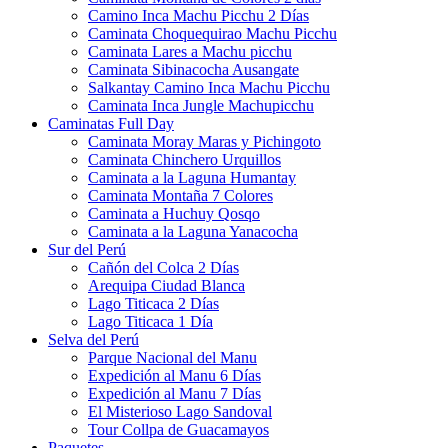
Camino Inca Machu Picchu 2 Días
Caminata Choquequirao Machu Picchu
Caminata Lares a Machu picchu
Caminata Sibinacocha Ausangate
Salkantay Camino Inca Machu Picchu
Caminata Inca Jungle Machupicchu
Caminatas Full Day
Caminata Moray Maras y Pichingoto
Caminata Chinchero Urquillos
Caminata a la Laguna Humantay
Caminata Montaña 7 Colores
Caminata a Huchuy Qosqo
Caminata a la Laguna Yanacocha
Sur del Perú
Cañón del Colca 2 Días
Arequipa Ciudad Blanca
Lago Titicaca 2 Días
Lago Titicaca 1 Día
Selva del Perú
Parque Nacional del Manu
Expedición al Manu 6 Días
Expedición al Manu 7 Días
El Misterioso Lago Sandoval
Tour Collpa de Guacamayos
Paquetes