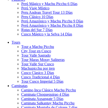
Perú Mágico y Machu Picchu 6 Días
Perú Viaje Místico
Peru Andean Travel Tour 13 Días
Peru Clásico 10 Días
Perú Amazónico y Machu Picchu 9 Días
Perú Amazónico y Machu Picchu 8 Días
Rutas del Sur 7 Días
Cusco Mágico y la Selva 14 Días
Tours
Tour a Machu Picchu
City Tour en Cusco
Tour Valle Sagrado
Tour Maras Moray Salineras
Tour Valle Sur Cusco
Machupicchu por tren
Cusco Clasico 3 Dias
Cusco Tradicional 4 Días
Tour Cusco Imperial 5 Días
Caminatas
Camino Inca Clásico Machu Picchu
Caminata Choquequirao 4 Días
Caminata Ausangate 5 Días
Caminata Salkantay Machu Picchu
Caminata Montaña de Colores 2 días