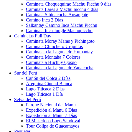
Caminata Choquequirao Machu Picchu 9 días
Caminata Lares a Machu picchu 4 días
Caminata Sibinacocha Ausangate
Camino Inca 2 Días
Salkantay Camino Inca Machu Picchu
Caminata Inca Jungle Machupicchu
Caminatas Full Day
Caminata Moray Maras y Pichingoto
Caminata Chinchero Urquillos
Caminata a la Laguna de Humantay
Caminata Montaña 7 Colores
Caminata a Huchuy Qosqo
Caminata a la Laguna de Yanacocha
Sur del Perú
Cañón del Colca 2 Días
Arequipa Ciudad Blanca
Lago Titicaca 2 Días
Lago Titicaca 1 Día
Selva del Perú
Parque Nacional del Manu
Expedición al Manu 6 Días
Expedición al Manu 7 Días
El Misterioso Lago Sandoval
Tour Collpa de Guacamayos
Paquetes