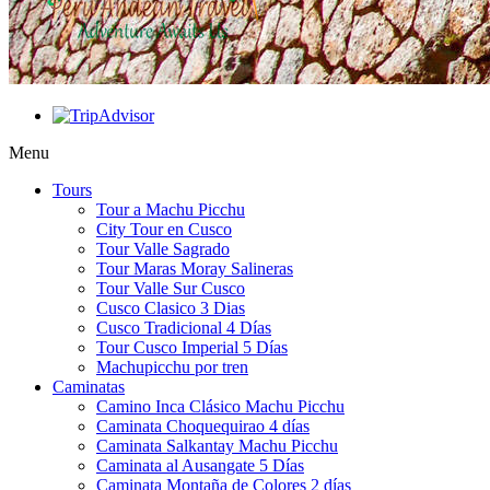
Menu
Tours
Tour a Machu Picchu
City Tour en Cusco
Tour Valle Sagrado
Tour Maras Moray Salineras
Tour Valle Sur Cusco
Cusco Clasico 3 Dias
Cusco Tradicional 4 Días
Tour Cusco Imperial 5 Días
Machupicchu por tren
Caminatas
Camino Inca Clásico Machu Picchu
Caminata Choquequirao 4 días
Caminata Salkantay Machu Picchu
Caminata al Ausangate 5 Días
Caminata Montaña de Colores 2 días