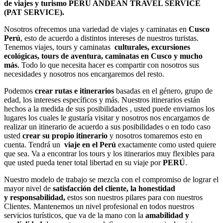
de viajes y turismo PERU ANDEAN TRAVEL SERVICE
(PAT SERVICE).
Nosotros ofrecemos una variedad de viajes y caminatas en
Cusco
Perú
, esto de acuerdo a distintos intereses de nuestros turistas.
Tenemos viajes, tours y caminatas
culturales, excursiones
ecológicas, tours de aventura, caminatas en Cusco y mucho
más
. Todo lo que necesita hacer es compartir con nosotros sus
necesidades y nosotros nos encargaremos del resto.
Podemos
crear rutas e itinerarios
basadas en el género, grupo de
edad, los intereses específicos y más. Nuestros itinerarios están
hechos a la medida de sus posibilidades , usted puede enviarnos los
lugares los cuales le gustaría visitar y nosotros nos encargamos de
realizar un itinerario de acuerdo a sus posibilidades o en todo caso
usted
crear su propio itinerario
y nosotros tomaremos esto en
cuenta. Tendrá un
viaje en el
Perú
exactamente como usted quiere
que sea. Va a encontrar los tours y los itinerarios muy flexibles para
que usted pueda tener total libertad en su viaje por
PERÚ
.
Nuestro modelo de trabajo se mezcla con el compromiso de lograr el
mayor nivel de
satisfacción del cliente, la honestidad
y
responsabilidad,
estos son nuestros pilares para con nuestros
Clientes. Mantenemos un nivel profesional en todos nuestros
servicios turísticos, que va de la mano con la
amabilidad y