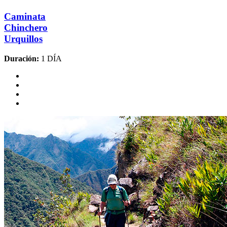
Caminata
Chinchero
Urquillos
Duración:
1 DÍA