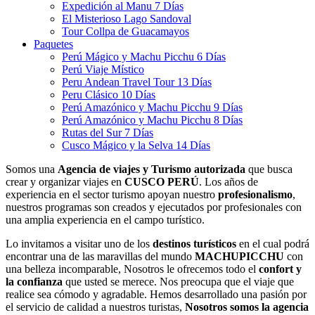
Expedición al Manu 7 Días
El Misterioso Lago Sandoval
Tour Collpa de Guacamayos
Paquetes
Perú Mágico y Machu Picchu 6 Días
Perú Viaje Místico
Peru Andean Travel Tour 13 Días
Peru Clásico 10 Días
Perú Amazónico y Machu Picchu 9 Días
Perú Amazónico y Machu Picchu 8 Días
Rutas del Sur 7 Días
Cusco Mágico y la Selva 14 Días
Somos una
Agencia de viajes y Turismo
autorizada
que busca
crear y organizar viajes en
CUSCO PERÚ
. Los años de
experiencia en el sector turismo apoyan nuestro
profesionalismo
,
nuestros programas son creados y ejecutados por profesionales con
una amplia experiencia en el campo turístico.
Lo invitamos a visitar uno de los
destinos turísticos
en el cual podrá
encontrar una de las maravillas del mundo
MACHUPICCHU
con
una belleza incomparable, Nosotros le ofrecemos todo el
confort y
la confianza
que usted se merece. Nos preocupa que el viaje que
realice sea cómodo y agradable. Hemos desarrollado una pasión por
el servicio de calidad a nuestros turistas,
Nosotros somos la agencia