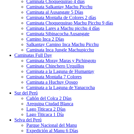
Caminata Choquequirao 4 días
Caminata Salkantay Machu Picchu
Caminata al Ausangate 5 Días
Caminata Montaña de Colores 2 días
Caminata Choquequirao Machu Picchu 9 días
Caminata Lares a Machu picchu 4 días
Caminata Sibinacocha Ausangate
Camino Inca 2 Días
Salkantay Camino Inca Machu Picchu
Caminata Inca Jungle Machupicchu
Caminatas Full Day
Caminata Moray Maras y Pichingoto
Caminata Chinchero Urquillos
Caminata a la Laguna de Humantay
Caminata Montaña 7 Colores
Caminata a Huchuy Qosqo
Caminata a la Laguna de Yanacocha
Sur del Perú
Cañón del Colca 2 Días
Arequipa Ciudad Blanca
Lago Titicaca 2 Días
Lago Titicaca 1 Día
Selva del Perú
Parque Nacional del Manu
Expedición al Manu 6 Días