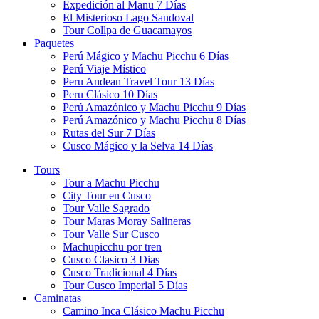
Expedición al Manu 7 Días
El Misterioso Lago Sandoval
Tour Collpa de Guacamayos
Paquetes
Perú Mágico y Machu Picchu 6 Días
Perú Viaje Místico
Peru Andean Travel Tour 13 Días
Peru Clásico 10 Días
Perú Amazónico y Machu Picchu 9 Días
Perú Amazónico y Machu Picchu 8 Días
Rutas del Sur 7 Días
Cusco Mágico y la Selva 14 Días
Tours
Tour a Machu Picchu
City Tour en Cusco
Tour Valle Sagrado
Tour Maras Moray Salineras
Tour Valle Sur Cusco
Machupicchu por tren
Cusco Clasico 3 Dias
Cusco Tradicional 4 Días
Tour Cusco Imperial 5 Días
Caminatas
Camino Inca Clásico Machu Picchu