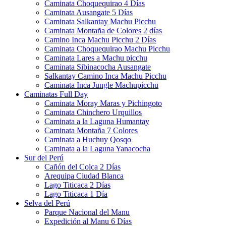
Caminata Choquequirao 4 Días
Caminata Ausangate 5 Días
Caminata Salkantay Machu Picchu
Caminata Montaña de Colores 2 días
Camino Inca Machu Picchu 2 Días
Caminata Choquequirao Machu Picchu
Caminata Lares a Machu picchu
Caminata Sibinacocha Ausangate
Salkantay Camino Inca Machu Picchu
Caminata Inca Jungle Machupicchu
Caminatas Full Day
Caminata Moray Maras y Pichingoto
Caminata Chinchero Urquillos
Caminata a la Laguna Humantay
Caminata Montaña 7 Colores
Caminata a Huchuy Qosqo
Caminata a la Laguna Yanacocha
Sur del Perú
Cañón del Colca 2 Días
Arequipa Ciudad Blanca
Lago Titicaca 2 Días
Lago Titicaca 1 Día
Selva del Perú
Parque Nacional del Manu
Expedición al Manu 6 Días