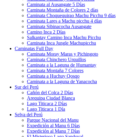
Caminata al Ausangate 5 Días
Caminata Montaña de Colores 2 días
Caminata Choquequirao Machu Picchu 9 días
Caminata Lares a Machu picchu 4 días
Caminata Sibinacocha Ausangate
Camino Inca 2 Días
Salkantay Camino Inca Machu Picchu
Caminata Inca Jungle Machupicchu
Caminatas Full Day
Caminata Moray Maras y Pichingoto
Caminata Chinchero Urquillos
Caminata a la Laguna de Humantay
Caminata Montaña 7 Colores
Caminata a Huchuy Qosqo
Caminata a la Laguna de Yanacocha
Sur del Perú
Cañón del Colca 2 Días
Arequipa Ciudad Blanca
Lago Titicaca 2 Días
Lago Titicaca 1 Día
Selva del Perú
Parque Nacional del Manu
Expedición al Manu 6 Días
Expedición al Manu 7 Días
El Misterioso Lago Sandoval