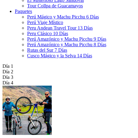
El Misterioso Lago Sandoval
Tour Collpa de Guacamayos
Paquetes
Perú Mágico y Machu Picchu 6 Días
Perú Viaje Místico
Peru Andean Travel Tour 13 Días
Peru Clásico 10 Días
Perú Amazónico y Machu Picchu 9 Días
Perú Amazónico y Machu Picchu 8 Días
Rutas del Sur 7 Días
Cusco Mágico y la Selva 14 Días
Día 1
Día 2
Día 3
Día 4