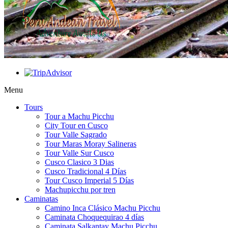
Menu
Tours
Tour a Machu Picchu
City Tour en Cusco
Tour Valle Sagrado
Tour Maras Moray Salineras
Tour Valle Sur Cusco
Cusco Clasico 3 Dias
Cusco Tradicional 4 Días
Tour Cusco Imperial 5 Días
Machupicchu por tren
Caminatas
Camino Inca Clásico Machu Picchu
Caminata Choquequirao 4 días
Caminata Salkantay Machu Picchu