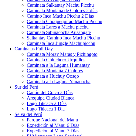
Caminata Salkantay Machu Picchu
Caminata Montaña de Colores 2 días
Camino Inca Machu Picchu 2 Días
Caminata Choquequirao Machu Picchu
Caminata Lares a Machu picchu
Caminata Sibinacocha Ausangate
Salkantay Camino Inca Machu Picchu
Caminata Inca Jungle Machupicchu
Caminatas Full Day
Caminata Moray Maras y Pichingoto
Caminata Chinchero Urquillos
Caminata a la Laguna Humantay
Caminata Montaña 7 Colores
Caminata a Huchuy Qosqo
Caminata a la Laguna Yanacocha
Sur del Perú
Cañón del Colca 2 Días
Arequipa Ciudad Blanca
Lago Titicaca 2 Días
Lago Titicaca 1 Día
Selva del Perú
Parque Nacional del Manu
Expedición al Manu 6 Días
Expedición al Manu 7 Días