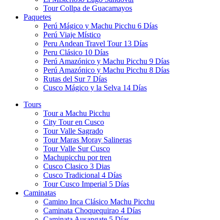
Tour Collpa de Guacamayos
Paquetes
Perú Mágico y Machu Picchu 6 Días
Perú Viaje Místico
Peru Andean Travel Tour 13 Días
Peru Clásico 10 Días
Perú Amazónico y Machu Picchu 9 Días
Perú Amazónico y Machu Picchu 8 Días
Rutas del Sur 7 Días
Cusco Mágico y la Selva 14 Días
Tours
Tour a Machu Picchu
City Tour en Cusco
Tour Valle Sagrado
Tour Maras Moray Salineras
Tour Valle Sur Cusco
Machupicchu por tren
Cusco Clasico 3 Dias
Cusco Tradicional 4 Días
Tour Cusco Imperial 5 Días
Caminatas
Camino Inca Clásico Machu Picchu
Caminata Choquequirao 4 Días
Caminata Ausangate 5 Días