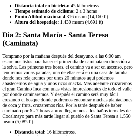
Distancia total en bicicleta:
45 kilómetross.
Tiempo estimado de ciclismo:
2 a 3 horas
Punto Altitud máxima:
4.316 msnm (14,160 ft)
Altura del hospedaje:
1.430 msnm (4,691 ft)
Dia 2: Santa María - Santa Teresa
(Caminata)
Temprano por la mañana después del desayuno, a las 6:00 am
estaremos listos para hacer el primer día de caminata en dirección a
la selva. Las primeras tres horas, el camino va a ser en ascenso, pero
tendremos varias paradas, una de ellas será en una casa de familia
donde nos relajaremos por unos 20 minutos aquí podemos
abastecernos de agua y unos ricos snacks. Mas adelante cruzaremos
el gran Camino Inca con unas vistas impresionantes de todo el valle
por donde caminaremos. Y después el camino será muy fácil
cruzando el bosque donde podremos encontrar muchas plantaciones
de coca y fruta, cruzaremos ríos. Por la tarde después de haber
caminado por 6 - 7 horas aprox. llegaremos a los baños termales de
Cocalmayo para más tarde llegar al pueblo de Santa Teresa a 1.550
msnm (5,085 ft).
Distancia total:
16 kilómetross.