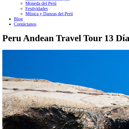
Moneda del Perú
Festividades
Música y Danzas del Perú
Blog
Contáctanos
Peru Andean Travel Tour 13 Día