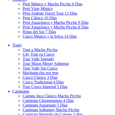
Perú Mágico y Machu Picchu 6 Días
Perú Viaje Místico
Peru Andean Travel Tour 13 Días
Peru Clásico 10 Días
Perú Amazónico y Machu Picchu 9 Días
Perú Amazónico y Machu Picchu 8 Días
Rutas del Sur 7 Días
Cusco Mágico y la Selva 14 Días
Tours
Tour a Machu Picchu
City Tour en Cusco
Tour Valle Sagrado
Tour Maras Moray Salineras
Tour Valle Sur Cusco
Machupicchu por tren
Cusco Clasico 3 Dias
Cusco Tradicional 4 Días
Tour Cusco Imperial 5 Días
Caminatas
Camino Inca Clásico Machu Picchu
Caminata Choquequirao 4 Días
Caminata Ausangate 5 Días
Caminata Salkantay Machu Picchu
Caminata Montaña de Colores 2 días