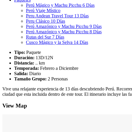
Perú Mágico y Machu Picchu 6 Días
Perú Viaje Místico
Peru Andean Travel Tour 13 Días
Peru Clásico 10 Días
Perú Amazónico y Machu Picchu 9 Días
Perú Amazónico y Machu Picchu 8 Días
Rutas del Sur 7 Días
Cusco Mágico y la Selva 14 Días
Tipo:
Paquete
Duración:
13D/12N
Distancia:
.. km
Temporada:
Febrero a Diciembre
Salida:
Diario
Tamaño Grupo:
2 Personas
Vive una relajante experiencia de 13 días descubriendo Perú. Recorrere
ciudad que esta incluida dentro de este tour. El itinerario incluye las
View Map