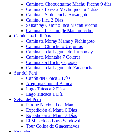
Caminata Choquequirao Machu Picchu 9 días
Caminata Lares a Machu picchu 4 días
Caminata Sibinacocha Ausangate
Camino Inca 2 Días
Salkantay Camino Inca Machu Picchu
Caminata Inca Jungle Machupicchu
Caminatas Full Day
Caminata Moray Maras y Pichingoto
Caminata Chinchero Urquillos
Caminata a la Laguna de Humantay
Caminata Montaña 7 Colores
Caminata a Huchuy Qosqo
Caminata a la Laguna de Yanacocha
Sur del Perú
Cañón del Colca 2 Días
Arequipa Ciudad Blanca
Lago Titicaca 2 Días
Lago Titicaca 1 Día
Selva del Perú
Parque Nacional del Manu
Expedición al Manu 6 Días
Expedición al Manu 7 Días
El Misterioso Lago Sandoval
Tour Collpa de Guacamayos
Paquetes