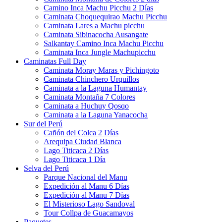
Camino Inca Machu Picchu 2 Días
Caminata Choquequirao Machu Picchu
Caminata Lares a Machu picchu
Caminata Sibinacocha Ausangate
Salkantay Camino Inca Machu Picchu
Caminata Inca Jungle Machupicchu
Caminatas Full Day
Caminata Moray Maras y Pichingoto
Caminata Chinchero Urquillos
Caminata a la Laguna Humantay
Caminata Montaña 7 Colores
Caminata a Huchuy Qosqo
Caminata a la Laguna Yanacocha
Sur del Perú
Cañón del Colca 2 Días
Arequipa Ciudad Blanca
Lago Titicaca 2 Días
Lago Titicaca 1 Día
Selva del Perú
Parque Nacional del Manu
Expedición al Manu 6 Días
Expedición al Manu 7 Días
El Misterioso Lago Sandoval
Tour Collpa de Guacamayos
Paquetes