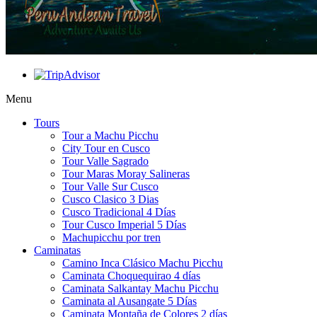
Menu
Tours
Tour a Machu Picchu
City Tour en Cusco
Tour Valle Sagrado
Tour Maras Moray Salineras
Tour Valle Sur Cusco
Cusco Clasico 3 Dias
Cusco Tradicional 4 Días
Tour Cusco Imperial 5 Días
Machupicchu por tren
Caminatas
Camino Inca Clásico Machu Picchu
Caminata Choquequirao 4 días
Caminata Salkantay Machu Picchu
Caminata al Ausangate 5 Días
Caminata Montaña de Colores 2 días