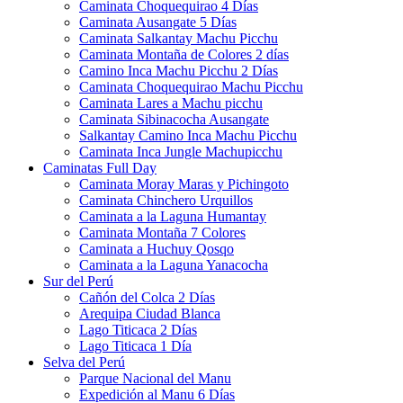
Caminata Choquequirao 4 Días
Caminata Ausangate 5 Días
Caminata Salkantay Machu Picchu
Caminata Montaña de Colores 2 días
Camino Inca Machu Picchu 2 Días
Caminata Choquequirao Machu Picchu
Caminata Lares a Machu picchu
Caminata Sibinacocha Ausangate
Salkantay Camino Inca Machu Picchu
Caminata Inca Jungle Machupicchu
Caminatas Full Day
Caminata Moray Maras y Pichingoto
Caminata Chinchero Urquillos
Caminata a la Laguna Humantay
Caminata Montaña 7 Colores
Caminata a Huchuy Qosqo
Caminata a la Laguna Yanacocha
Sur del Perú
Cañón del Colca 2 Días
Arequipa Ciudad Blanca
Lago Titicaca 2 Días
Lago Titicaca 1 Día
Selva del Perú
Parque Nacional del Manu
Expedición al Manu 6 Días