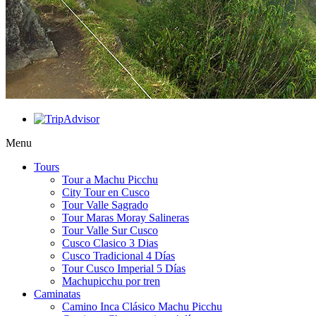
Menu
Tours
Tour a Machu Picchu
City Tour en Cusco
Tour Valle Sagrado
Tour Maras Moray Salineras
Tour Valle Sur Cusco
Cusco Clasico 3 Dias
Cusco Tradicional 4 Días
Tour Cusco Imperial 5 Días
Machupicchu por tren
Caminatas
Camino Inca Clásico Machu Picchu