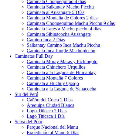
Caminata Choquequirao 4 días
Caminata Salkantay Machu Picchu
Caminata al Ausangate 5 Días
Caminata Montaña de Colores 2 días
Caminata Choquequirao Machu Picchu 9 días
Caminata Lares a Machu picchu 4 días
Caminata Sibinacocha Ausangate
Camino Inca 2 Días
Salkantay Camino Inca Machu Picchu
Caminata Inca Jungle Machupicchu
Caminatas Full Day
Caminata Moray Maras y Pichingoto
Caminata Chinchero Urquillos
Caminata a la Laguna de Humantay
Caminata Montaña 7 Colores
Caminata a Huchuy Qosqo
Caminata a la Laguna de Yanacocha
Sur del Perú
Cañón del Colca 2 Días
Arequipa Ciudad Blanca
Lago Titicaca 2 Días
Lago Titicaca 1 Día
Selva del Perú
Parque Nacional del Manu
Expedición al Manu 6 Días