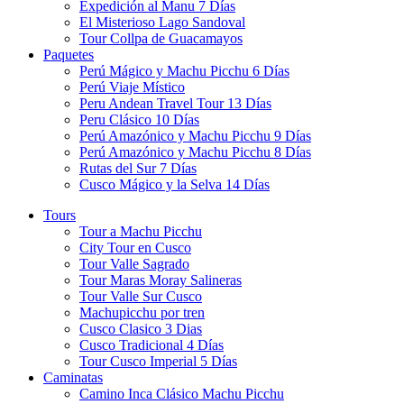
Expedición al Manu 7 Días
El Misterioso Lago Sandoval
Tour Collpa de Guacamayos
Paquetes
Perú Mágico y Machu Picchu 6 Días
Perú Viaje Místico
Peru Andean Travel Tour 13 Días
Peru Clásico 10 Días
Perú Amazónico y Machu Picchu 9 Días
Perú Amazónico y Machu Picchu 8 Días
Rutas del Sur 7 Días
Cusco Mágico y la Selva 14 Días
Tours
Tour a Machu Picchu
City Tour en Cusco
Tour Valle Sagrado
Tour Maras Moray Salineras
Tour Valle Sur Cusco
Machupicchu por tren
Cusco Clasico 3 Dias
Cusco Tradicional 4 Días
Tour Cusco Imperial 5 Días
Caminatas
Camino Inca Clásico Machu Picchu