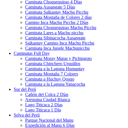
Caminata Choquequirao 4 Días
Caminata Ausangate 5 Días
Caminata Salkantay Machu Picchu
Caminata Montaña de Colores 2 días
Camino Inca Machu Picchu 2 Días
Caminata Choquequirao Machu Picchu
Caminata Lares a Machu picchu
Caminata Sibinacocha Ausangate
Salkantay Camino Inca Machu Picchu
Caminata Inca Jungle Machupicchu
Caminatas Full Day
Caminata Moray Maras y Pichingoto
Caminata Chinchero Urquillos
Caminata a la Laguna Humantay
Caminata Montaña 7 Colores
Caminata a Huchuy Qosqo
Caminata a la Laguna Yanacocha
Sur del Perú
Cañón del Colca 2 Días
Arequipa Ciudad Blanca
Lago Titicaca 2 Días
Lago Titicaca 1 Día
Selva del Perú
Parque Nacional del Manu
Expedición al Manu 6 Días