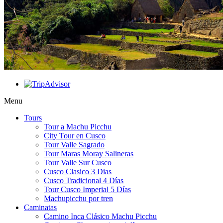
Menu
Tours
Tour a Machu Picchu
City Tour en Cusco
Tour Valle Sagrado
Tour Maras Moray Salineras
Tour Valle Sur Cusco
Cusco Clasico 3 Dias
Cusco Tradicional 4 Días
Tour Cusco Imperial 5 Días
Machupicchu por tren
Caminatas
Camino Inca Clásico Machu Picchu