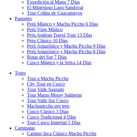
Expedición al Manu 7 Días
El Misterioso Lago Sandoval
Tour Collpa de Guacamayos
Paquetes
Perú Mágico y Machu Picchu 6 Días
Perú Viaje Místico
Peru Andean Travel Tour 13 Días
Peru Clásico 10 Días
Perú Amazónico y Machu Picchu 9 Días
Perú Amazónico y Machu Picchu 8 Días
Rutas del Sur 7 Días
Cusco Mágico y la Selva 14 Días
Tours
Tour a Machu Picchu
City Tour en Cusco
Tour Valle Sagrado
Tour Maras Moray Salineras
Tour Valle Sur Cusco
Machupicchu por tren
Cusco Clasico 3 Dias
Cusco Tradicional 4 Días
Tour Cusco Imperial 5 Días
Caminatas
Camino Inca Clásico Machu Picchu