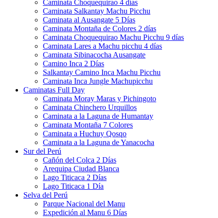
Caminata Choquequirao 4 días
Caminata Salkantay Machu Picchu
Caminata al Ausangate 5 Días
Caminata Montaña de Colores 2 días
Caminata Choquequirao Machu Picchu 9 días
Caminata Lares a Machu picchu 4 días
Caminata Sibinacocha Ausangate
Camino Inca 2 Días
Salkantay Camino Inca Machu Picchu
Caminata Inca Jungle Machupicchu
Caminatas Full Day
Caminata Moray Maras y Pichingoto
Caminata Chinchero Urquillos
Caminata a la Laguna de Humantay
Caminata Montaña 7 Colores
Caminata a Huchuy Qosqo
Caminata a la Laguna de Yanacocha
Sur del Perú
Cañón del Colca 2 Días
Arequipa Ciudad Blanca
Lago Titicaca 2 Días
Lago Titicaca 1 Día
Selva del Perú
Parque Nacional del Manu
Expedición al Manu 6 Días