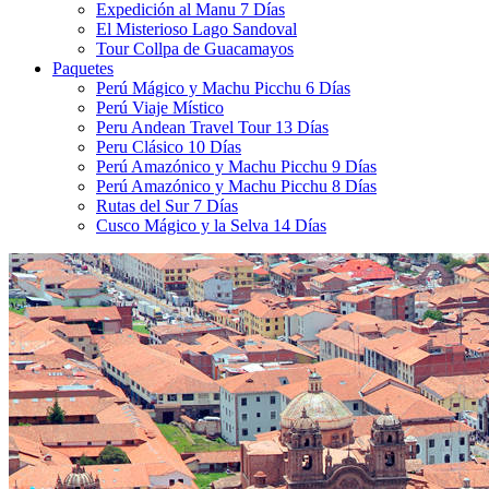
Expedición al Manu 7 Días
El Misterioso Lago Sandoval
Tour Collpa de Guacamayos
Paquetes
Perú Mágico y Machu Picchu 6 Días
Perú Viaje Místico
Peru Andean Travel Tour 13 Días
Peru Clásico 10 Días
Perú Amazónico y Machu Picchu 9 Días
Perú Amazónico y Machu Picchu 8 Días
Rutas del Sur 7 Días
Cusco Mágico y la Selva 14 Días