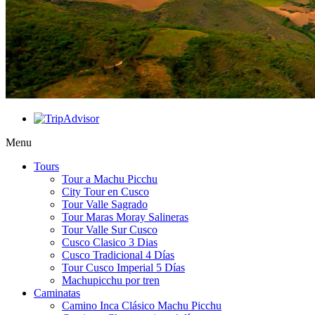
Menu
Tours
Tour a Machu Picchu
City Tour en Cusco
Tour Valle Sagrado
Tour Maras Moray Salineras
Tour Valle Sur Cusco
Cusco Clasico 3 Dias
Cusco Tradicional 4 Días
Tour Cusco Imperial 5 Días
Machupicchu por tren
Caminatas
Camino Inca Clásico Machu Picchu