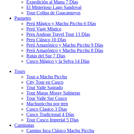
Expedición al Manu 7 Días
El Misterioso Lago Sandoval
Tour Collpa de Guacamayos
Paquetes
Perú Mágico y Machu Picchu 6 Días
Perú Viaje Místico
Peru Andean Travel Tour 13 Días
Peru Clásico 10 Días
Perú Amazónico y Machu Picchu 9 Días
Perú Amazónico y Machu Picchu 8 Días
Rutas del Sur 7 Días
Cusco Mágico y la Selva 14 Días
Tours
Tour a Machu Picchu
City Tour en Cusco
Tour Valle Sagrado
Tour Maras Moray Salineras
Tour Valle Sur Cusco
Machupicchu por tren
Cusco Clasico 3 Dias
Cusco Tradicional 4 Días
Tour Cusco Imperial 5 Días
Caminatas
Camino Inca Clásico Machu Picchu