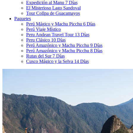
Expedición al Manu 7 Días
El Misterioso Lago Sandoval
Tour Collpa de Guacamayos
Paquetes
Perú Mágico y Machu Picchu 6 Días
Perú Viaje Místico
Peru Andean Travel Tour 13 Días
Peru Clásico 10 Días
Perú Amazónico y Machu Picchu 9 Días
Perú Amazónico y Machu Picchu 8 Días
Rutas del Sur 7 Días
Cusco Mágico y la Selva 14 Días