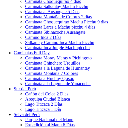
Caminata Choquequirao 4 días
Caminata Salkantay Machu Picchu
Caminata al Ausangate 5 Días
Caminata Montaña de Colores 2 días
Caminata Choquequirao Machu Picchu 9 días
Caminata Lares a Machu picchu 4 días
Caminata Sibinacocha Ausangate
Camino Inca 2 Días
Salkantay Camino Inca Machu Picchu
Caminata Inca Jungle Machupicchu
Caminatas Full Day
Caminata Moray Maras y Pichingoto
Caminata Chinchero Urquillos
Caminata a la Laguna de Humantay
Caminata Montaña 7 Colores
Caminata a Huchuy Qosqo
Caminata a la Laguna de Yanacocha
Sur del Perú
Cañón del Colca 2 Días
Arequipa Ciudad Blanca
Lago Titicaca 2 Días
Lago Titicaca 1 Día
Selva del Perú
Parque Nacional del Manu
Expedición al Manu 6 Días