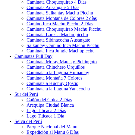
Caminata Choquequirao 4 Días
Caminata Ausangate 5 Días
Caminata Salkantay Machu Picchu
Caminata Montaña de Colores 2 días
Camino Inca Machu Picchu 2 Días
Caminata Choquequirao Machu Picchu
Caminata Lares a Machu picchu
Caminata Sibinacocha Ausangate
Salkantay Camino Inca Machu Picchu
Caminata Inca Jungle Machupicchu
Caminatas Full Day
Caminata Moray Maras y Pichingoto
Caminata Chinchero Urquillos
Caminata a la Laguna Humantay
Caminata Montaña 7 Colores
Caminata a Huchuy Qosqo
Caminata a la Laguna Yanacocha
Sur del Perú
Cañón del Colca 2 Días
Arequipa Ciudad Blanca
Lago Titicaca 2 Días
Lago Titicaca 1 Día
Selva del Perú
Parque Nacional del Manu
Expedición al Manu 6 Días