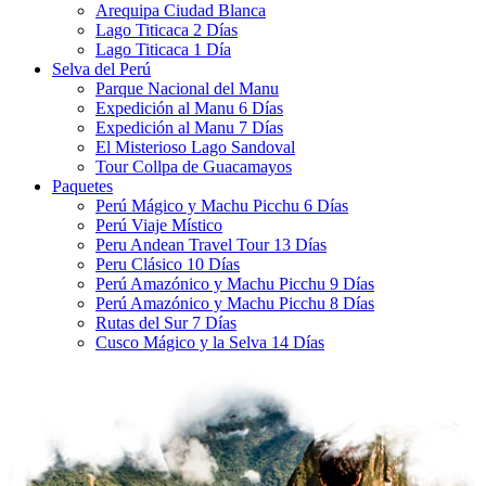
Arequipa Ciudad Blanca
Lago Titicaca 2 Días
Lago Titicaca 1 Día
Selva del Perú
Parque Nacional del Manu
Expedición al Manu 6 Días
Expedición al Manu 7 Días
El Misterioso Lago Sandoval
Tour Collpa de Guacamayos
Paquetes
Perú Mágico y Machu Picchu 6 Días
Perú Viaje Místico
Peru Andean Travel Tour 13 Días
Peru Clásico 10 Días
Perú Amazónico y Machu Picchu 9 Días
Perú Amazónico y Machu Picchu 8 Días
Rutas del Sur 7 Días
Cusco Mágico y la Selva 14 Días