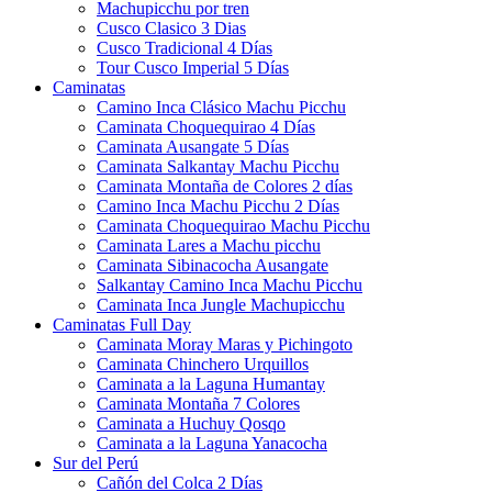
Machupicchu por tren
Cusco Clasico 3 Dias
Cusco Tradicional 4 Días
Tour Cusco Imperial 5 Días
Caminatas
Camino Inca Clásico Machu Picchu
Caminata Choquequirao 4 Días
Caminata Ausangate 5 Días
Caminata Salkantay Machu Picchu
Caminata Montaña de Colores 2 días
Camino Inca Machu Picchu 2 Días
Caminata Choquequirao Machu Picchu
Caminata Lares a Machu picchu
Caminata Sibinacocha Ausangate
Salkantay Camino Inca Machu Picchu
Caminata Inca Jungle Machupicchu
Caminatas Full Day
Caminata Moray Maras y Pichingoto
Caminata Chinchero Urquillos
Caminata a la Laguna Humantay
Caminata Montaña 7 Colores
Caminata a Huchuy Qosqo
Caminata a la Laguna Yanacocha
Sur del Perú
Cañón del Colca 2 Días