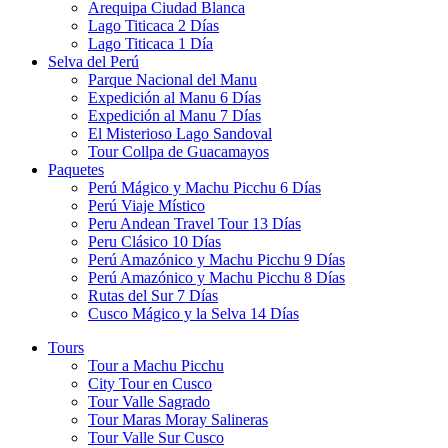
Arequipa Ciudad Blanca
Lago Titicaca 2 Días
Lago Titicaca 1 Día
Selva del Perú
Parque Nacional del Manu
Expedición al Manu 6 Días
Expedición al Manu 7 Días
El Misterioso Lago Sandoval
Tour Collpa de Guacamayos
Paquetes
Perú Mágico y Machu Picchu 6 Días
Perú Viaje Místico
Peru Andean Travel Tour 13 Días
Peru Clásico 10 Días
Perú Amazónico y Machu Picchu 9 Días
Perú Amazónico y Machu Picchu 8 Días
Rutas del Sur 7 Días
Cusco Mágico y la Selva 14 Días
Tours
Tour a Machu Picchu
City Tour en Cusco
Tour Valle Sagrado
Tour Maras Moray Salineras
Tour Valle Sur Cusco