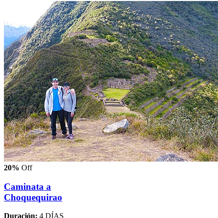
20%
Off
Caminata a
Choquequirao
Duración:
4 DÍAS