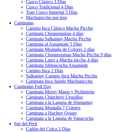
Cusco Clasico 3 Dias
Cusco Tradicional 4 Días
Tour Cusco Imperial 5 Días
Machupicchu por tren
Caminatas
Camino Inca Clásico Machu Picchu
Caminata Choquequirao 4 días
Caminata Salkantay Machu Picchu
Caminata al Ausangate 5 Días
Caminata Montaña de Colores 2 días
Caminata Choquequirao Machu Picchu 9 días
Caminata Lares a Machu picchu 4 días
Caminata Sibinacocha Ausangate
Camino Inca 2 Días
Salkantay Camino Inca Machu Picchu
Caminata Inca Jungle Machupicchu
Caminatas Full Day
Caminata Moray Maras y Pichingoto
Caminata Chinchero Urquillos
Caminata a la Laguna de Humantay
Caminata Montaña 7 Colores
Caminata a Huchuy Qosqo
Caminata a la Laguna de Yanacocha
Sur del Perú
Cañón del Colca 2 Días